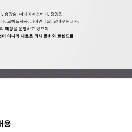
가, 홍맛술, 더페이머스버거, 정양집,
타, 르빵드파파, 파이인더샵,
요미우돈교자,
여개의 매장을 운영하고 있으며,
것이 아니라 새로운 외식 문화와 트렌드를
채용