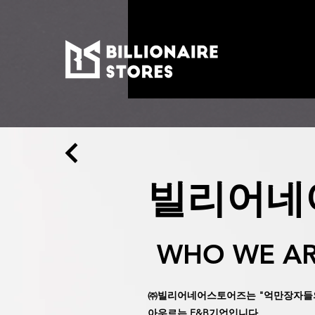
빌리어네
WHO WE A
㈜빌리어네어스토어즈는 "억만장자들의
아우르는
F&B기업입니다.