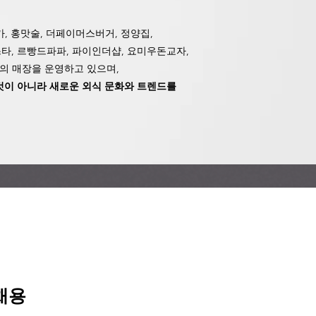
가, 홍맛술, 더페이머스버거, 정양집,
타, 르빵드파파, 파이인더샵,
요미우돈교자,
여개의 매장을 운영하고 있으며,
것이 아니라 새로운 외식 문화와 트렌드를
채용