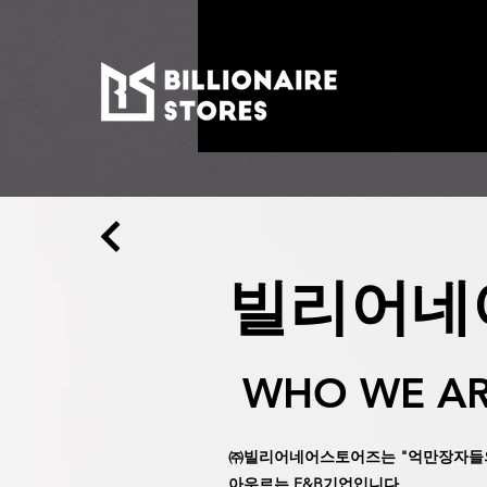
빌리어네
WHO WE A
㈜빌리어네어스토어즈는 "억만장자들의
아우르는
F&B기업입니다.