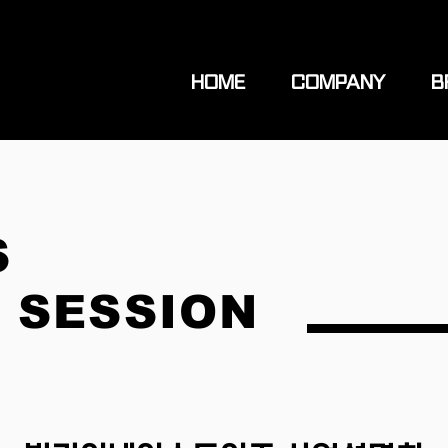
HOME
COMPANY
B
S
 SESSION