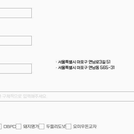
· 서울특별시 마포구 연남로3길 51
· 서울특별시 마포구 연남동 565-31
OBPC
돼지명가
두들리도넛
요미우돈교자