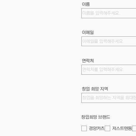
이름
이메일
연락처
창업 희망 지역
창업희망 브랜드
경양카츠
저스트텐동